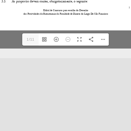
1/11
Home
Folha Dobrada
Missão
Link úteis
Antigos Alunos
Mantenedores
Associe-se
Decreto
Estatuto