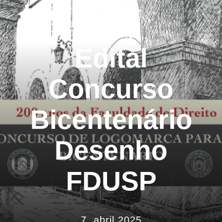
História
Arquivos
Edital
Associe-se
Concurso
Notícias
Bicentenário
Contato
Desenho
FDUSP
7, abril 2025