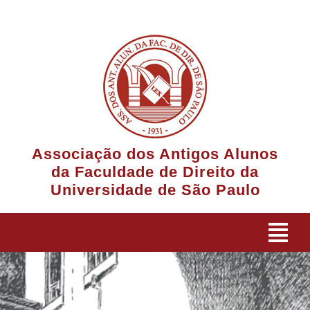
Ir
para
o
conteúdo
Associação dos Antigos Alunos
da Faculdade de Direito da
Universidade de São Paulo
Tog
Navi
A Associação