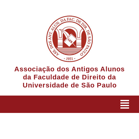
Ir
para
o
conteúdo
Associação dos Antigos Alunos
da Faculdade de Direito da
Universidade de São Paulo
Tog
Navi
A Associação