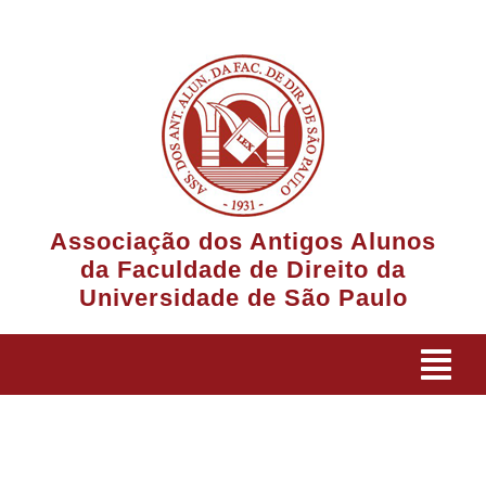
Ir
para
o
conteúdo
Associação dos Antigos Alunos
da Faculdade de Direito da
Universidade de São Paulo
Tog
Navi
A Associação