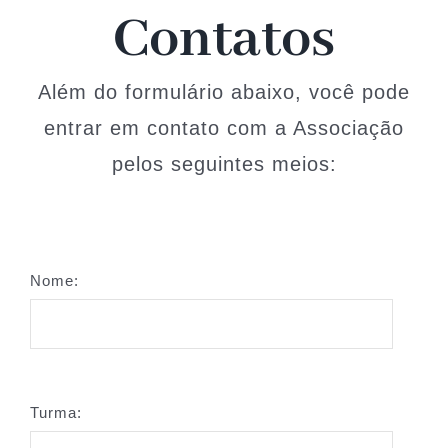
História
Contatos
Arquivos
Além do formulário abaixo, você pode
entrar em contato com a Associação
Associe-se
pelos seguintes meios:
Notícias
Contato
Nome:
Turma: