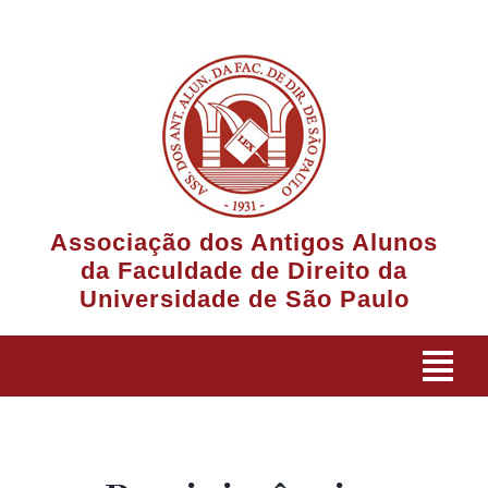
Ir
para
o
conteúdo
Associação dos Antigos Alunos
da Faculdade de Direito da
Universidade de São Paulo
Tog
Navi
A Associação