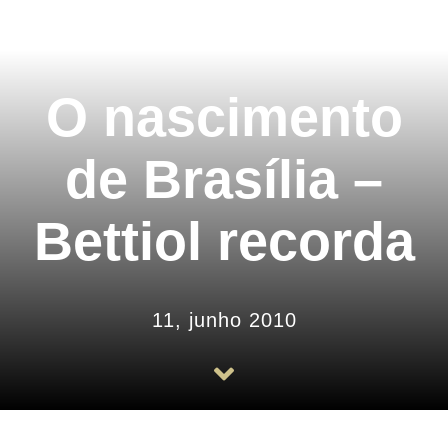
História
Arquivos
O nascimento
Associe-se
de Brasília –
Notícias
Bettiol recorda
Contato
11, junho 2010