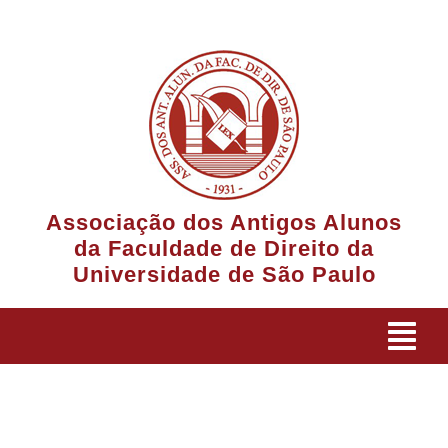
Ir
para
o
conteúdo
Associação dos Antigos Alunos
da Faculdade de Direito da
Universidade de São Paulo
Tog
Navi
A Associação