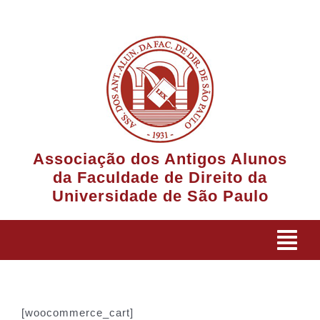
Ir
para
o
conteúdo
Associação dos Antigos Alunos
da Faculdade de Direito da
Universidade de São Paulo
Tog
Navi
A Associação
[woocommerce_cart]