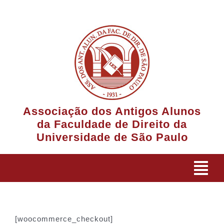
Ir
para
o
conteúdo
Associação dos Antigos Alunos
da Faculdade de Direito da
Universidade de São Paulo
Tog
Navi
A Associação
[woocommerce_checkout]