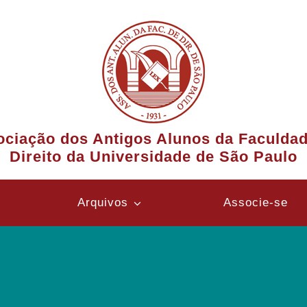
ciação dos Antigos Alunos da Faculda
Direito da Universidade de São Paulo
Arquivos
Associe-se