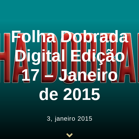
História
Arquivos
Folha Dobrada
Associe-se
Digital Edição
Notícias
17 – Janeiro
Contato
de 2015
3, janeiro 2015