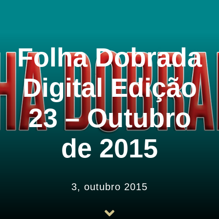
História
Arquivos
Folha Dobrada
Associe-se
Digital Edição
Notícias
23 – Outubro
Contato
de 2015
3, outubro 2015