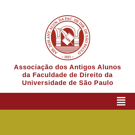
Ir
para
o
conteúdo
Associação dos Antigos Alunos
da Faculdade de Direito da
Universidade de São Paulo
Tog
Navi
A Associação