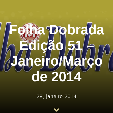
História
Arquivos
Folha Dobrada
Associe-se
Edição 51 –
Notícias
Janeiro/Março
Contato
de 2014
28, janeiro 2014