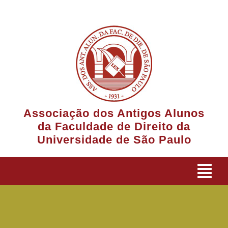
Ir
para
o
conteúdo
Associação dos Antigos Alunos
da Faculdade de Direito da
Universidade de São Paulo
Tog
Navi
A Associação