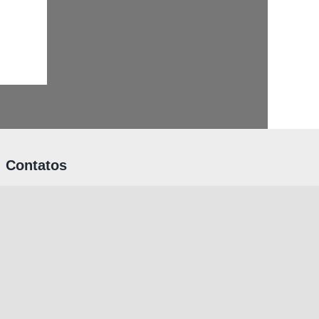
Contatos
Rua Riachuelo, 185 – Edifício Anexo –
4º Andar – CEP:01007-000 – São Paulo
– SP
(11) 3111-4145