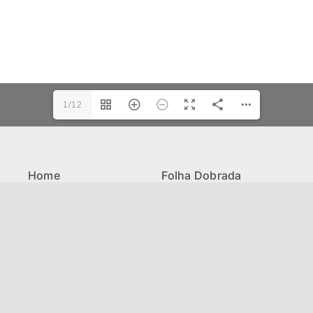
1/12
Home
Folha Dobrada
Missão
Link úteis
Antigos Alunos
Mantenedores
Associe-se
Decreto