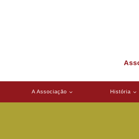
Ir
para
o
conteúdo
Asso
A Associação
História