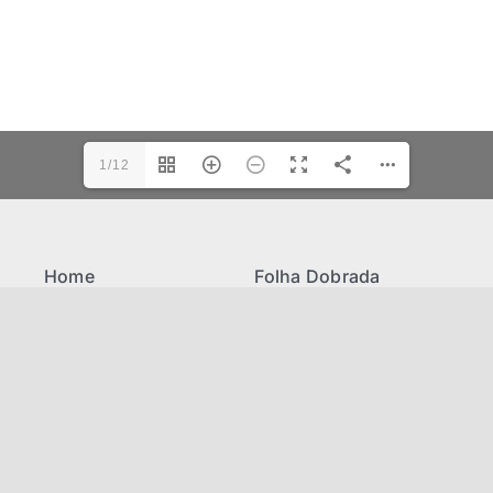
1/12
Home
Folha Dobrada
Missão
Link úteis
Antigos Alunos
Mantenedores
Associe-se
Decreto