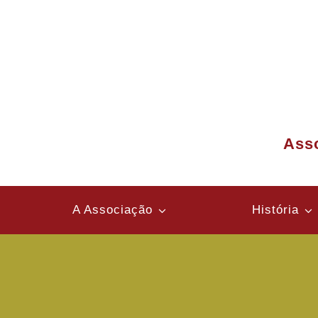
Ir
para
o
conteúdo
Asso
A Associação
História