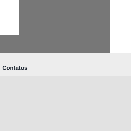
Contatos
Rua Riachuelo, 185 – Edifício Anexo –
4º Andar – CEP:01007-000 – São Paulo
– SP
(11) 3111-4145