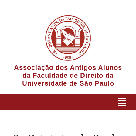
Ir
para
o
conteúdo
Associação dos Antigos Alunos
da Faculdade de Direito da
Universidade de São Paulo
Tog
Navi
A Associação