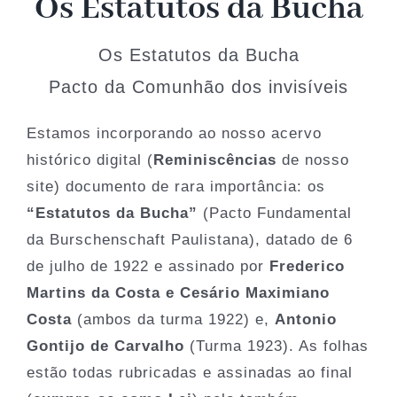
Os Estatutos da Bucha
História
Os Estatutos da Bucha
Arquivos
Pacto da Comunhão dos invisíveis
Associe-se
Estamos incorporando ao nosso acervo
histórico digital (
Reminiscências
de nosso
site) documento de rara importância: os
Notícias
“Estatutos da Bucha”
(Pacto Fundamental
da Burschenschaft Paulistana), datado de 6
Contato
de julho de 1922 e assinado por
Frederico
Martins da Costa e Cesário Maximiano
Costa
(ambos da turma 1922) e,
Antonio
Gontijo de Carvalho
(Turma 1923). As folhas
estão todas rubricadas e assinadas ao final