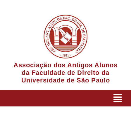
Ir
para
o
conteúdo
Associação dos Antigos Alunos
da Faculdade de Direito da
Universidade de São Paulo
Tog
Navi
A Associação