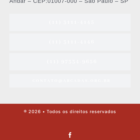
Andar – CEP:01007-000 – São Paulo – SP
(11) 3111-4145
(11) 3111-4146
(11) 97334-9656
CONTATO@ARCADAS.ORG.BR
® 2026 • Todos os direitos reservados