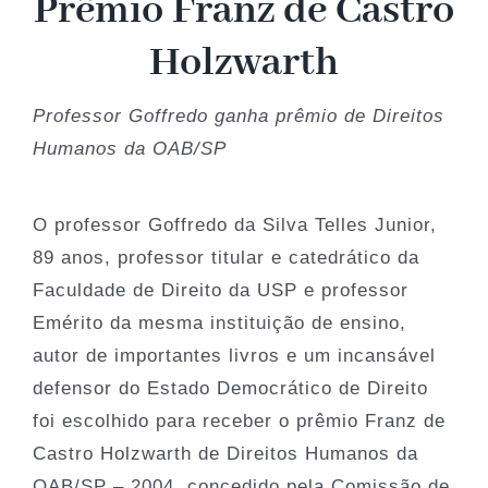
Prêmio Franz de Castro
História
Holzwarth
Arquivos
Professor Goffredo ganha prêmio de Direitos
Humanos da OAB/SP
Associe-se
O professor Goffredo da Silva Telles Junior,
Notícias
89 anos, professor titular e catedrático da
Faculdade de Direito da USP e professor
Contato
Emérito da mesma instituição de ensino,
autor de importantes livros e um incansável
defensor do Estado Democrático de Direito
foi escolhido para receber o prêmio Franz de
Castro Holzwarth de Direitos Humanos da
OAB/SP – 2004, concedido pela Comissão de