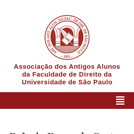
Ir
para
o
conteúdo
Associação dos Antigos Alunos
da Faculdade de Direito da
Universidade de São Paulo
Tog
Navi
A Associação